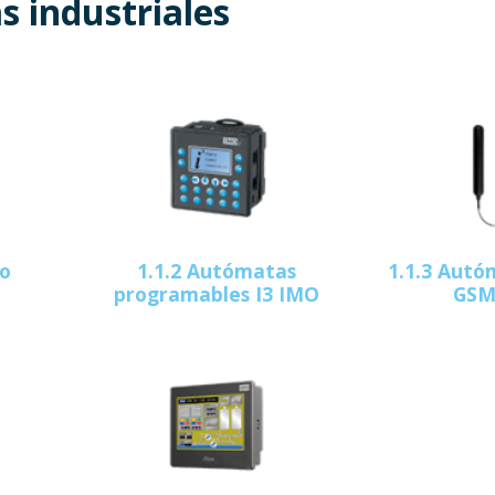
 industriales
no
1.1.2 Autómatas
1.1.3 Autó
programables I3 IMO
GSM