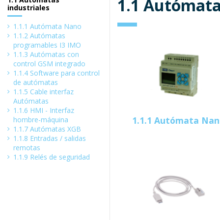
1.1 Autómatas
industriales
1.1.1 Autómata Nano
1.1.2 Autómatas
programables I3 IMO
1.1.3 Autómatas con
control GSM integrado
1.1.4 Software para control
de autómatas
1.1.5 Cable interfaz
Autómatas
1.1.6 HMI - Interfaz
1.1.1 Autómata Na
hombre-máquina
1.1.7 Autómatas XGB
1.1.8 Entradas / salidas
remotas
1.1.9 Relés de seguridad