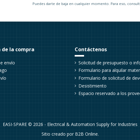
Puedes darte de baja en cualquier momento. Para eso, consulte
 de la compra
Contáctenos
e envío
Solicitud de presupuesto o in
ago
Formulario para alquilar materi
vío
Formulario de solicitud de dev
Desistimiento
Espacio reservado a los prov
EASI-SPARE © 2026 - Electrical & Automation Supply for Industries
Sitio creado por
B2B Online
.