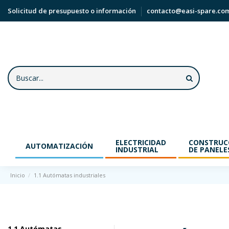
Solicitud de presupuesto o información
contacto@easi-spare.co
ELECTRICIDAD
CONSTRUC
AUTOMATIZACIÓN
INDUSTRIAL
DE PANELE
Inicio
1.1 Autómatas industriales
1.1 Autómatas