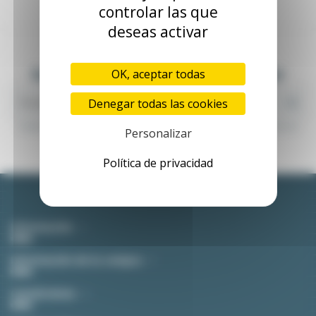
controlar las que
deseas activar
Suscríbete a nuestra newsletter
OK, aceptar todas
Denegar todas las cookies
Puedes darte de baja en cualquier momento. Para eso, consultes nuestra información de
Personalizar
contacto en el aviso legal.
Política de privacidad
Información
Información de la compra
Contáctenos