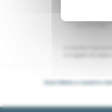
REGTMPRE72
REGTMPRE72_XX
Desde 198,97 €
+ IVA
209,4
Gama de controlador PID RE72 mu
entradas y multi salidas
Un controlador Proporcional I
Es el regulador más utilizado
Suscríbete a nuestra ne