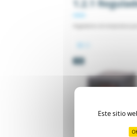
1.2.1 Regula
Reguladores de temperatura para
-5%
Este sitio we
OK
Controlador PID 48x48