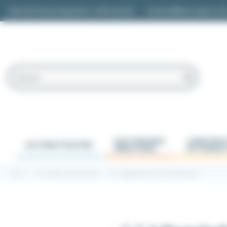
Panel de gestión de cookies
Solicitud de presupuesto o información
contacto@easi-spare.co
ELECTRICIDAD
CONSTRUC
AUTOMATIZACIÓN
INDUSTRIAL
DE PANELE
Inicio
1.2 Gestión de procesos
1.2.1 Reguladores de temperatura