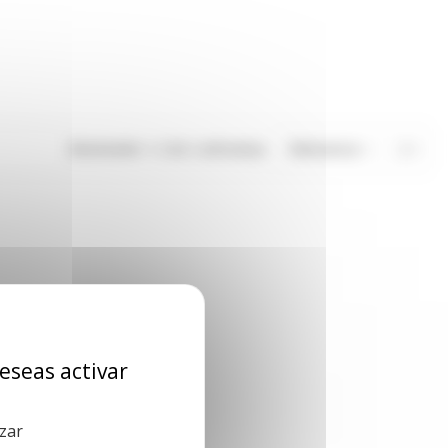
Mostrando 1-2 de 2 artículo(s)
Relevancia
2
deseas activar
zar