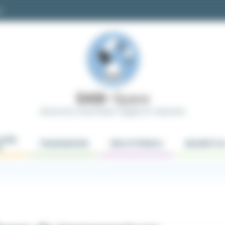
m
Electrical & Automation Supply for Industries
CIÓN
TRANSMISIÓN
MECATRÓNICA
NEUMÁTIC
S