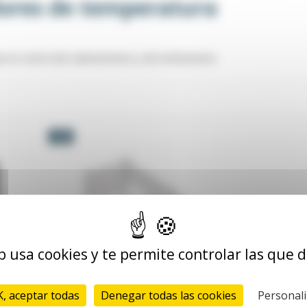
dores de temperatura
 el control del calentamiento y del enfriamiento
-5%
b usa cookies y te permite controlar las que 
, aceptar todas
Denegar todas las cookies
Personali
Adaptador riel DIN para