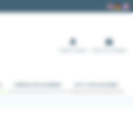
Cuenta usuario
Carro de compras
A
PERFILES DE ALUMINIO
KITS Y APLICACIONES