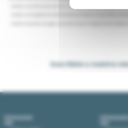
- Debido a las dimensiones (Peso > a 15 kg y/o anchura de más de 1 m).
- Debido a la fragilidad de determinados productos, se procede a enviar
- Debido al tamaño de algunos productos que no disponen de medidas está
Suscríbete a nuestra ne
Información
Información