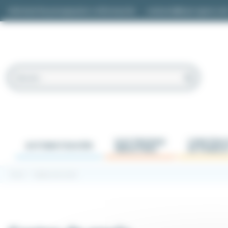
Panel de gestión de cookies
Solicitud de presupuesto o información
contacto@easi-spare.co
ELECTRICIDAD
CONSTRUC
AUTOMATIZACIÓN
INDUSTRIAL
DE PANELE
Inicio
Gastos de envío