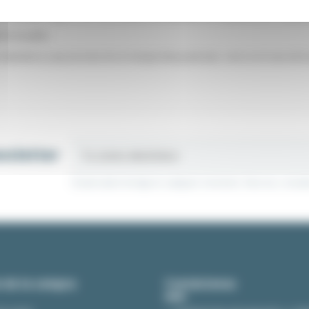
 Por ejemplo, algunos de los productos solo pueden ser expedidos por Geodis
los en palés;
ndares y que precisan de un transportista particular, como es el caso de los
wsletter
Puedes darte de baja en cualquier momento. Para eso, consulte
 de la compra
Contáctenos