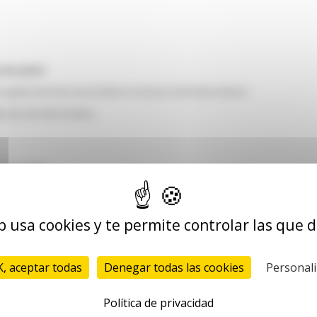
s de envío?
s gastos de envío sea incluido en el precio total del producto;
laciones de ahorrárselos;
s de envío?
b usa cookies y te permite controlar las que 
xpediciones para los casos en los que la totalidad de los productos solicitados
os exprés (antes de 14h00 con Geodis y antes de 15h00 con el resto de transport
, aceptar todas
Denegar todas las cookies
Personali
Política de privacidad
superior al precio del producto?