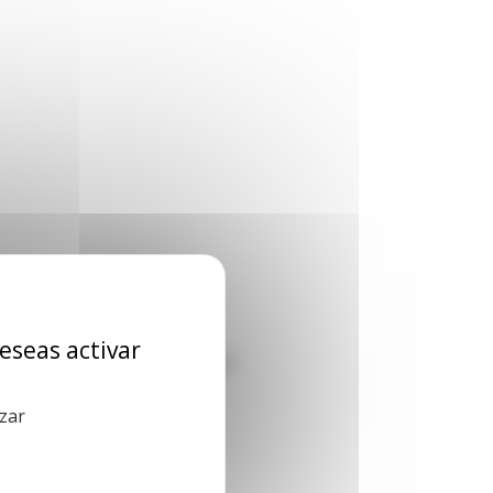
deseas activar
 no estén disponibles (bajo solicitud);
istas);
zar