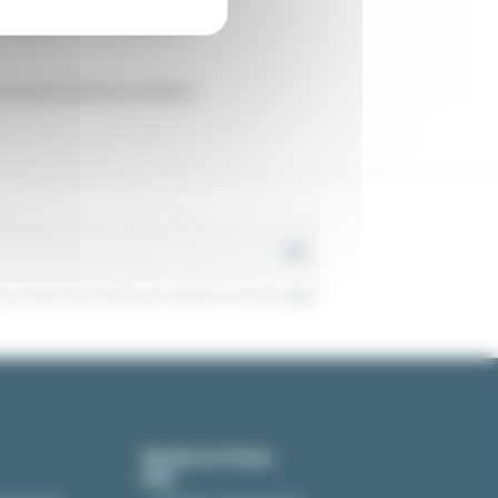
 cuyo precio es más elevado;
 armarios eléctricos metálicos.
s nuestra información de contacto en el aviso legal.
Ayuda en linea