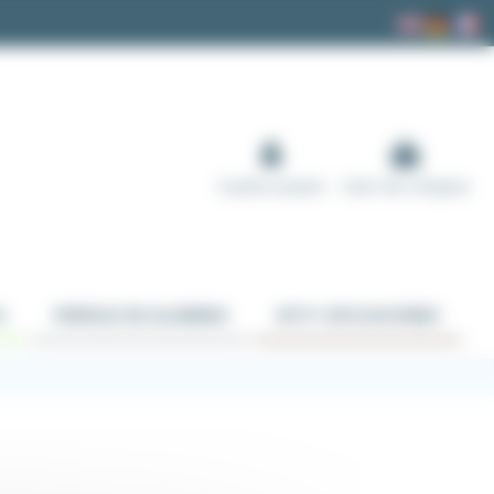
Cuenta usuario
Carro de compras
A
PERFILES DE ALUMINIO
KITS Y APLICACIONES