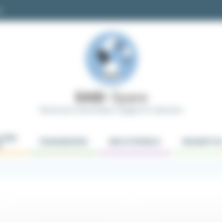
m
Electrical & Automation Supply for Industries
CIÓN
TRANSMISIÓN
MECATRÓNICA
NEUMÁTIC
S