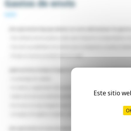
Gastos de envío
¿Por qué motivo hay que abonar un coste adicional por los gasto
- Para obtener precios justos y evitar que el importe correspondiente a lo
- Para dar la posibilidad a los clientes que se desplazan a nuestras insta
- Porque un servicio prestado tiene un coste.
¿Qué servicios incluye el importe abonado en concepto de gasto
- Un embalaje de calidad;
- Un rastreo y seguimiento del paquete;
Este sitio we
- Gastos de envío parcialmente gratuitos, si tenemos que realizar varias e
- En el caso en el que tengamos que realizar envíos parciales para pedid
OK
- Un equipo de logística receptivo y atento.
¿Por qué motivo el coste de abonado para los gastos de envío es 