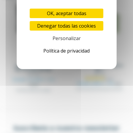
OK, aceptar todas
Denegar todas las cookies
Personalizar
Política de privacidad
Contactor eléctrico
Enclavamiento mecánico
MC74 37 kW 230 VAC
MC-I
MC74_XX
MC-I-XX
Desde 131,00 €
+ IVA
Desde 2,80 €
+ IVA
2,95 €
137,89 €
Kit de enclavamiento para contactor
Contactor eléctrico tripolar
Suscríbete a nuestra newsletter