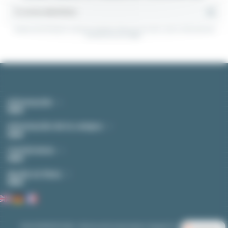
Puedes darte de baja en cualquier momento. Para eso, consultes nuestra información de
contacto en el aviso legal.
Información
Información de la compra
Contáctenos
Ayuda en linea
EASI-SPARE © 2026 - Electrical & Automation Supply for Industries