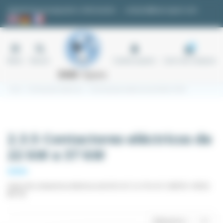
Panel de gestión de cookies
Solicitud de presupuesto o información
contacto@easi-spare.com
0
Menú
Buscar
Cuenta usuario
Carro de compras
Inicio
2.3 Contactores eléctricos
2.3.5 Contactores eléctricos de 22 kW a 37 kW
2.3.5 Contactores eléctricos de
22 kW a 37 kW
Gama de contactores eléctricos de 50 A AC 3 a 74 A AC 3 (MC50 - MC62 -
MC74)
Relevancia
4