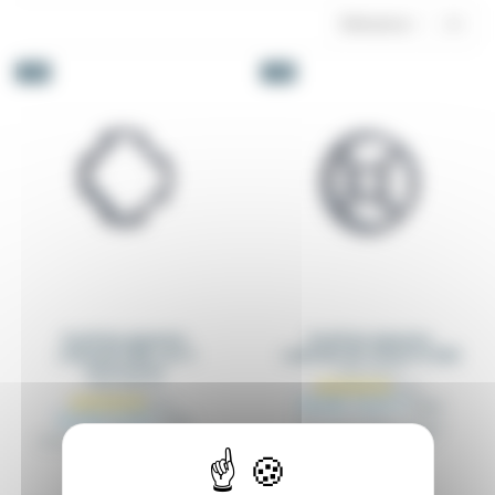
Relevancia
4
-5%
-5%
Perfil de aluminio
Perfil de aluminio
redondo D28L con 4
redondo de refuerzo Ø28
entrecaras
TAPR_D28_XX
TAPR_D28L_XX
Desde 13,91 €
14,64 €
Desde 9,78 €
10,29 €
Perfil tubular Ø28 con fijación
central mediante tornillos
Perfil de tubo redondo de Ø28 con 4
autorroscantes
interfaces externas