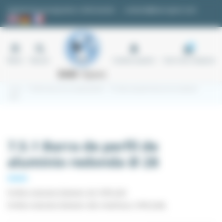
Panel de gestión de cookies
Solicitud de presupuesto o información
contacto@easi-spare.com
0
Menú
Buscar
Cuenta usuario
Carro de compras
Inicio
7.5 Perfil de aluminio redondo Ø 28
7.5.1 Barra de perfil de aluminio redonda
Ø 28
7.5.1 Barra de perfil de
aluminio redonda Ø 28
Perfiles redondos Diámetro 28, TAPR_D28
Perfiles redondos Diámetro 28L 4 interfaces, TAPR_D28L