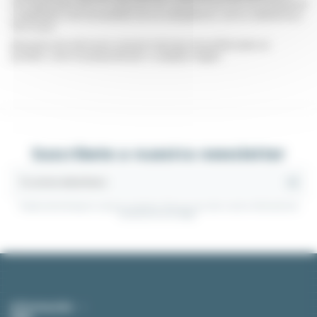
mm disponibles para la realización de construcciones de uso profesional
y adaptadas a las necesidades de los trabajadores, carros, estanterías y
otros usos.
Elementos de unión para conectar todo tipo de perfiles tanto en
paralelo, como en perpendicular o cualquier ángulo.
Suscríbete a nuestra newsletter
Puedes darte de baja en cualquier momento. Para eso, consultes nuestra información de
contacto en el aviso legal.
Información