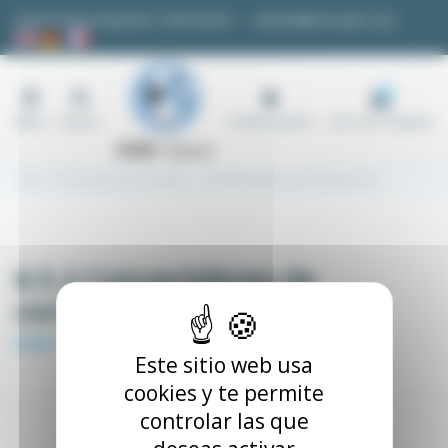
Panel de gestión de cookies
Solicitud de presupuesto o información
contacto@easi-spare.com
0
Menú
Buscar
Cuenta usuario
Carro de compras
Inicio
6.5 Automatismos neumáticos
6.5.2 Convertidores de corriente/presión
6.5.2 Convertidores de
corriente/presión
Este sitio web usa
cookies y te permite
controlar las que