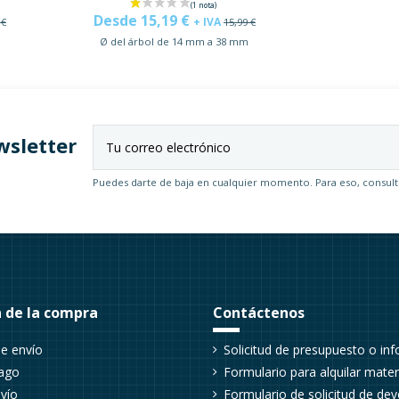
Desde 15,19 €
+ IVA
 €
15,99 €
Ø del árbol de 14 mm a 38 mm
wsletter
(2 notas)
Puedes darte de baja en cualquier momento. Para eso, consulte
 de la compra
Contáctenos
e envío
Solicitud de presupuesto o in
ago
Formulario para alquilar materi
vío
Formulario de solicitud de dev