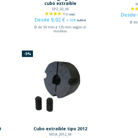
cubo extraíble
M
SPZ_02_XX
Desde 
Desde 9,02 €
+ IVA
9,49 €
Ø de
l
Ø de 50 mm a 125 mm según el
modelo
-5%
0
Cubo extraíble tipo 2012
MOA_2012_XX