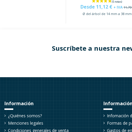
Desde 11,12 €
+ IVA
11,70
Ø del árbol de 14 mm a 38 mm
Suscríbete a nuestra ne
Información
Información
¿Quiénes somos?
Infomación d
Menciones legales
Formas de p
Condiciones generales de venta
Gastos de en