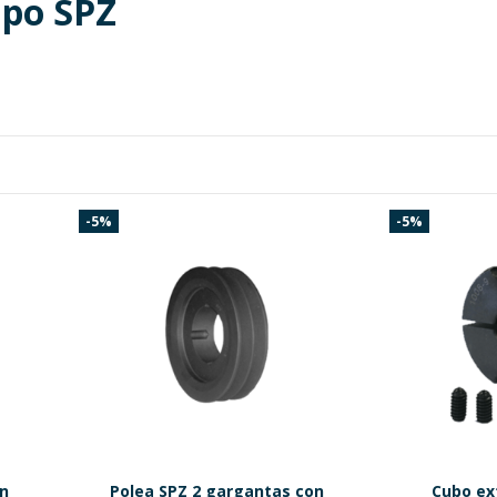
tipo SPZ
-5%
-5%
on
Polea SPZ 2 gargantas con
Cubo ext