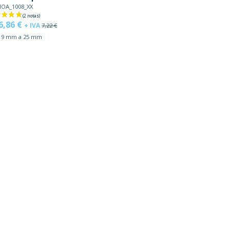
OA_1008_XX
6,86 €
+ IVA
7,22 €
 9 mm a 25 mm