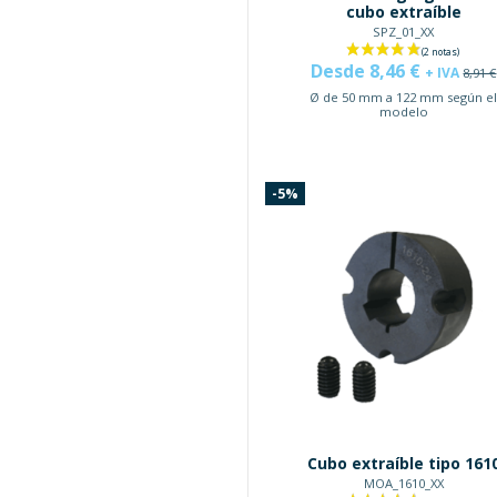
cubo extraíble
SPZ_01_XX
Desde 8,46 €
+ IVA
8,91 €
Ø de 50 mm a 122 mm según e
modelo
-5%
Cubo extraíble tipo 161
MOA_1610_XX