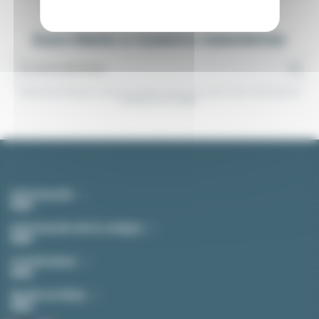
Suscríbete a nuestra newsletter
Puedes darte de baja en cualquier momento. Para eso, consultes nuestra información de
contacto en el aviso legal.
Información
Información de la compra
Contáctenos
Ayuda en linea