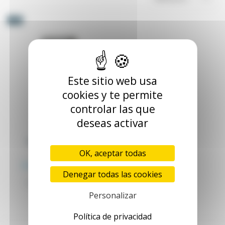
-5%
Este sitio web usa
cookies y te permite
controlar las que
deseas activar
Pupitre de control
modular
OK, aceptar todas
PUP_XX
Desde 365,18 €
+ IVA
Denegar todas las cookies
384,40 €
Pupitre de control modular
metálico
Personalizar
Política de privacidad