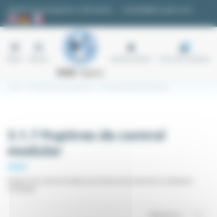
Panel de gestión de cookies
Solicitud de presupuesto o información
contacto@easi-spare.com
0
Menú
Buscar
Cuenta usuario
Carro de compras
Inicio
3.1 Armarios, cajas y accesorios
3.1.7 Pupitres de control modular
3.1.7 Pupitres de control
modular
Pupitres de control modular para líneas de producción y máquinas
complejas
Relevancia
1